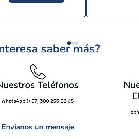
$
209 USD
interesa saber más?
$
24.9
Nuestros Teléfonos
Nue
E
WhatsApp (+57) 300 255 02 65
com
Envíanos un mensaje