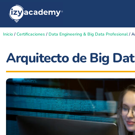
Inicio
/
Certificaciones
/
Data Engineering & Big Data Profesional
/ A
Arquitecto de Big Da