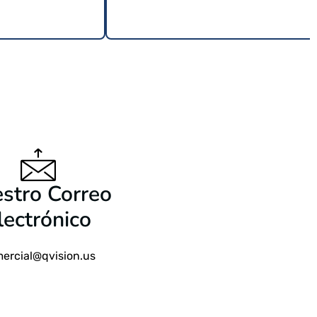
9 USD
$
24.99 USD
stro Correo
lectrónico
ercial@qvision.us