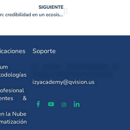
SIGUIENTE
La importancia de certificarse en Blockchain: credibilidad en un ecosistema descentralizado
icaciones
Soporte
Si tienes inconvenientes o
rum
dudas, contáctanos al correo:
todologías
izyacademy@qvision.us
ofesional
gentes &
en la Nube
tización