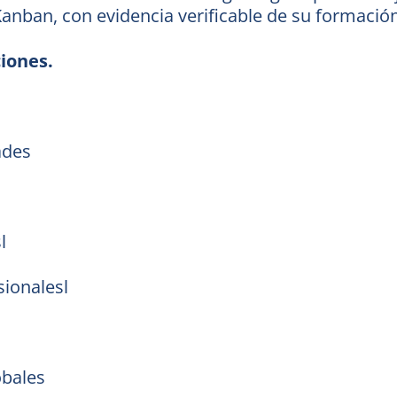
nban, con evidencia verificable de su formación
ciones.
ades
l
ionalesl
obales