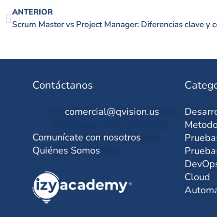
ANTERIOR
Contáctanos
Catego
E-mail:
comercial@qvision.us
Desarro
WhatsApp: +300 255 02 65
Metodo
Comunícate con nosotros
Prueba
Quiénes Somos
Prueba
DevOp
Cloud
Automa