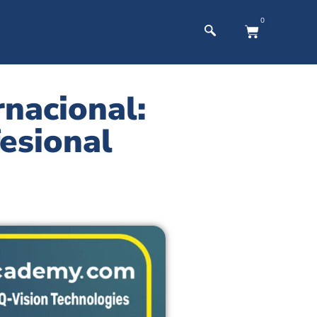
0
rnacional:
esional