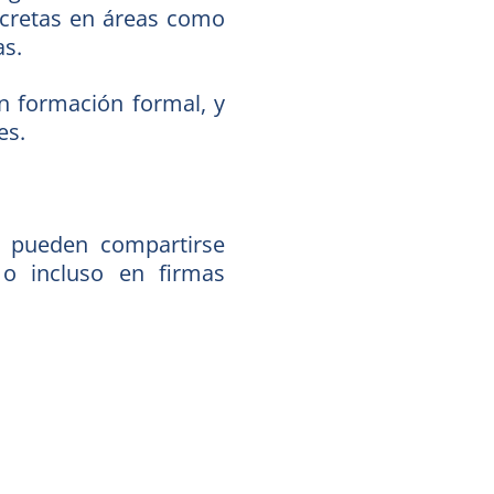
oncretas en áreas como
as.
n formación formal, y
es.
ue pueden compartirse
s o incluso en firmas