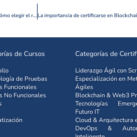
Scrum Master vs Project Manager: Diferencias clave y cómo elegir el rol ideal para tu carrera.
rías de Cursos
Categorías de Certif
llo
Liderazgo Ágil con Sc
logía de Pruebas
Especialización en Me
s Funcionales
Ágiles
s No Funcionales
Blockchain & Web3 Pr
s
Tecnologías Emer
Futuro IT
tización
Cloud & Arquitectura 
DevOps & Automa
Inteligente