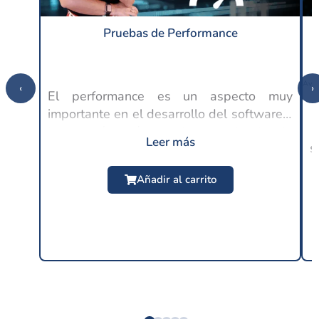
Pruebas de Performance
‹
›
El performance es un aspecto muy
importante en el desarrollo del software y
C
lo es aún más en la experiencia de
Leer más
s
usuario, ya que en este punto se espera
$
24.99 USD
un buen rendimiento por parte de las
Añadir al carrito
distintas...