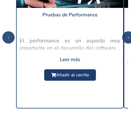
Pruebas de Performance
‹
›
El performance es un aspecto muy
importante en el desarrollo del software y
C
lo es aún más en la experiencia de
Leer más
s
usuario, ya que en este punto se espera
$
24.99 USD
un buen rendimiento por parte de las
Añadir al carrito
distintas...