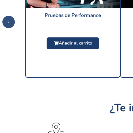
Pruebas de Performance
‹
Añadir al carrito
¿Te 
$
24.99 USD