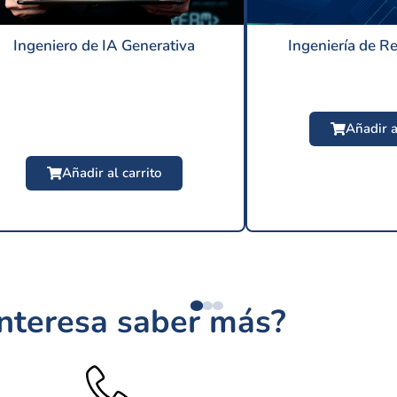
Ingeniero de IA Generativa
Ingeniería de R
Añadir a
Añadir al carrito
$
209 USD
interesa saber más?
$
24.9