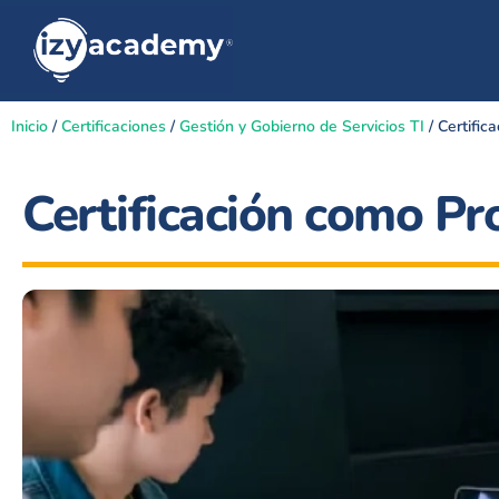
Inicio
/
Certificaciones
/
Gestión y Gobierno de Servicios TI
/ Certific
Certificación como Pr