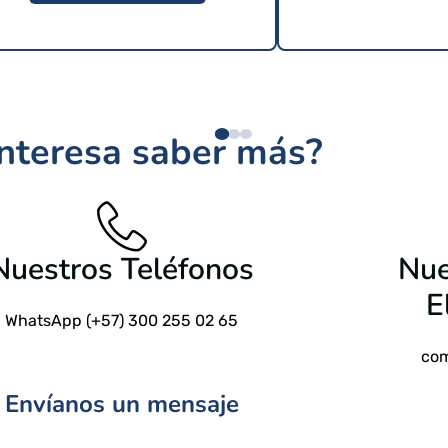
$
209 USD
interesa saber más?
$
24.9
Nuestros Teléfonos
Nue
E
WhatsApp (+57) 300 255 02 65
com
Envíanos un mensaje