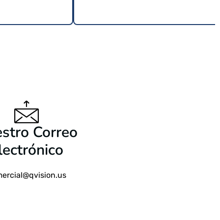
9 USD
$
24.99 USD
stro Correo
lectrónico
ercial@qvision.us