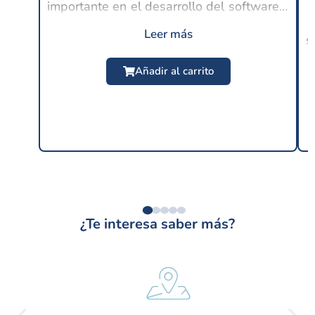
importante en el desarrollo del software y
C
lo es aún más en la experiencia de
Leer más
s
usuario, ya que en este punto se espera
$
24.99 USD
un buen rendimiento por parte de las
Añadir al carrito
distintas...
¿Te interesa saber más?