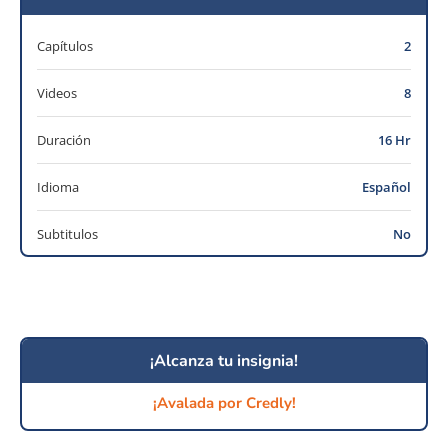
Capítulos
2
Videos
8
Duración
16 Hr
Idioma
Español
Subtitulos
No
¡Alcanza tu insignia!
¡Avalada por Credly!