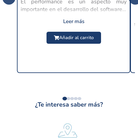
El performance es un aspecto muy
importante en el desarrollo del software y
C
lo es aún más en la experiencia de
Leer más
s
usuario, ya que en este punto se espera
$
24.99 USD
un buen rendimiento por parte de las
Añadir al carrito
distintas...
¿Te interesa saber más?