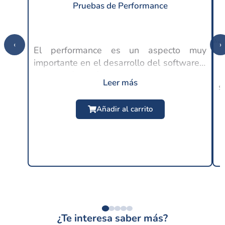
Pruebas de Performance
‹
›
El performance es un aspecto muy
importante en el desarrollo del software y
C
lo es aún más en la experiencia de
Leer más
s
usuario, ya que en este punto se espera
$
24.99 USD
un buen rendimiento por parte de las
Añadir al carrito
distintas...
¿Te interesa saber más?