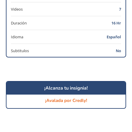
Videos
7
Duración
16 Hr
Idioma
Español
Subtitulos
No
¡Alcanza tu insignia!
¡Avalada por Credly!