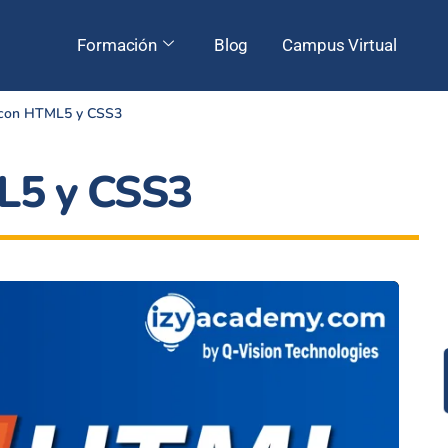
Formación
Blog
Campus Virtual
 con HTML5 y CSS3
L5 y CSS3