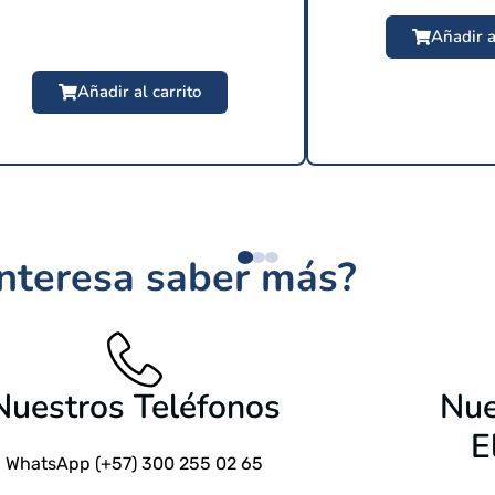
Añadir a
Añadir al carrito
$
209 USD
interesa saber más?
$
24.9
Nuestros Teléfonos
Nue
E
WhatsApp (+57) 300 255 02 65