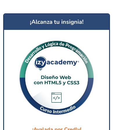
¡Alcanza tu insignia!
¡Avalada por Credly!