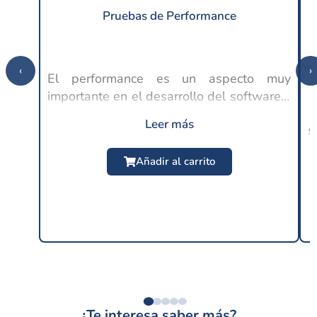
Pruebas de Performance
‹
›
El performance es un aspecto muy
importante en el desarrollo del software y
C
lo es aún más en la experiencia de
Leer más
s
usuario, ya que en este punto se espera
$
24.99 USD
un buen rendimiento por parte de las
Añadir al carrito
distintas...
¿Te interesa saber más?