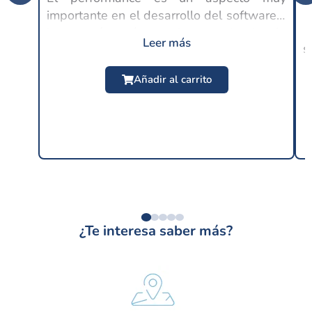
importante en el desarrollo del software y
C
lo es aún más en la experiencia de
Leer más
s
usuario, ya que en este punto se espera
$
24.99 USD
un buen rendimiento por parte de las
Añadir al carrito
distintas...
¿Te interesa saber más?