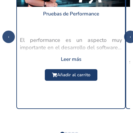
Pruebas de Performance
‹
›
El performance es un aspecto muy
importante en el desarrollo del software y
C
lo es aún más en la experiencia de
Leer más
s
usuario, ya que en este punto se espera
$
24.99 USD
un buen rendimiento por parte de las
Añadir al carrito
distintas...