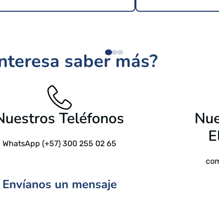
$
209 USD
interesa saber más?
$
24.9
Nuestros Teléfonos
Nue
E
WhatsApp (+57) 300 255 02 65
com
Envíanos un mensaje