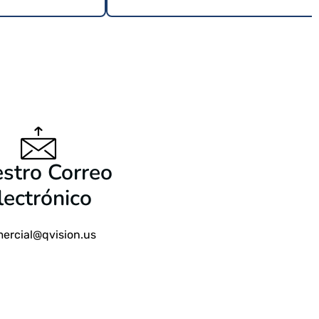
9 USD
$
24.99 USD
stro Correo
lectrónico
ercial@qvision.us