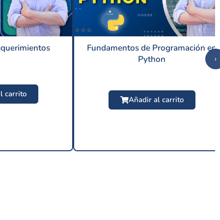
equerimientos
Fundamentos de Programación en
Python
›
l carrito
Añadir al carrito
9 USD
$
24.99 USD