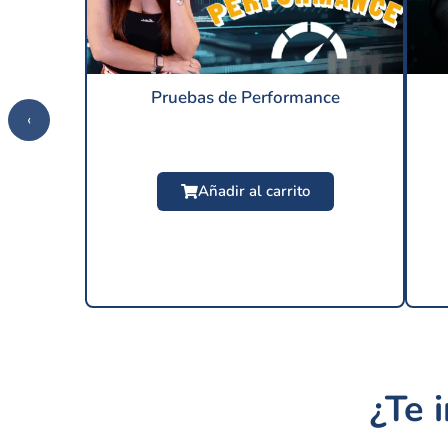
Pruebas de Performance
‹
Añadir al carrito
¿Te 
$
24.99 USD