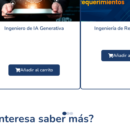
Ingeniero de IA Generativa
Ingeniería de R
Añadir a
Añadir al carrito
$
209 USD
interesa saber más?
$
24.9