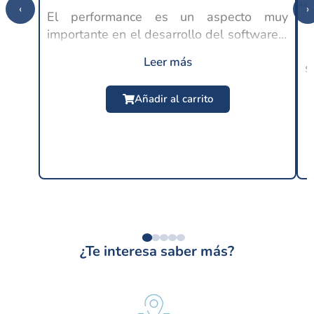
‹
›
El performance es un aspecto muy
importante en el desarrollo del software y
C
lo es aún más en la experiencia de
Leer más
s
usuario, ya que en este punto se espera
$
24.99 USD
un buen rendimiento por parte de las
Añadir al carrito
distintas...
¿Te interesa saber más?