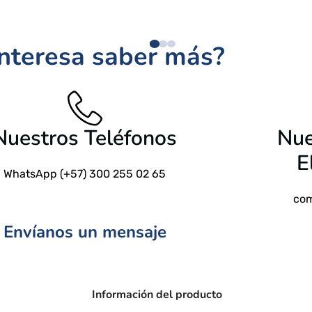
$
209 USD
interesa saber más?
$
24.9
Nuestros Teléfonos
Nue
E
WhatsApp (+57) 300 255 02 65
com
Envíanos un mensaje
Información del producto