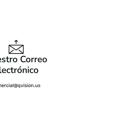
9 USD
$
24.99 USD
stro Correo
lectrónico
ercial@qvision.us