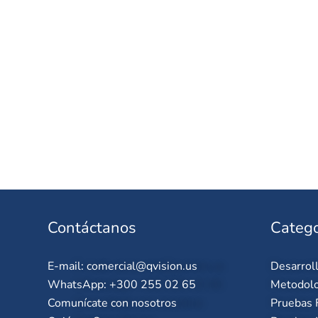
Contáctanos
Catego
E-mail:
comercial@qvision.us
Desarrol
WhatsApp: +300 255 02 65
Metodolo
Comunícate con nosotros
Pruebas 