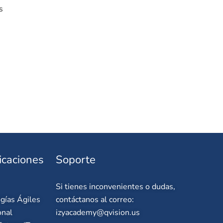
s
icaciones
Soporte
Si tienes inconvenientes o dudas,
gías Ágiles
contáctanos al correo:
onal
izyacademy@qvision.us