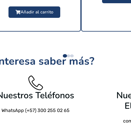
Añadir al carrito
$
209 USD
interesa saber más?
$
24.9
Nuestros Teléfonos
Nue
E
WhatsApp (+57) 300 255 02 65
com