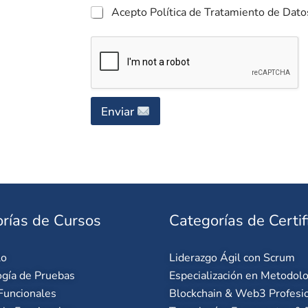
Acepto Política de Tratamiento de Dato
Enviar
rías de Cursos
Categorías de Certif
lo
Liderazgo Ágil con Scrum
gía de Pruebas
Especialización en Metodolo
Funcionales
Blockchain & Web3 Profesi