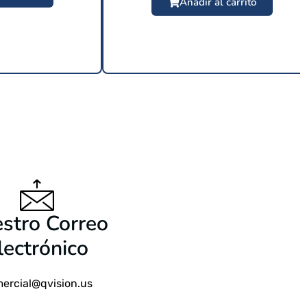
Añadir al carrito
9 USD
$
24.99 USD
stro Correo
lectrónico
ercial@qvision.us