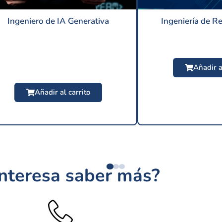
Ingeniero de IA Generativa
Ingeniería de R
Añadir a
Añadir al carrito
$
209 USD
interesa saber más?
$
24.9