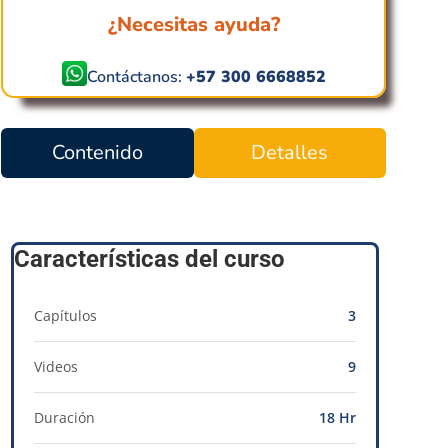
¿Necesitas ayuda?
Contáctanos:
+57 300 6668852
Contenido
Detalles
Características del curso
Capítulos
3
Videos
9
Duración
18 Hr