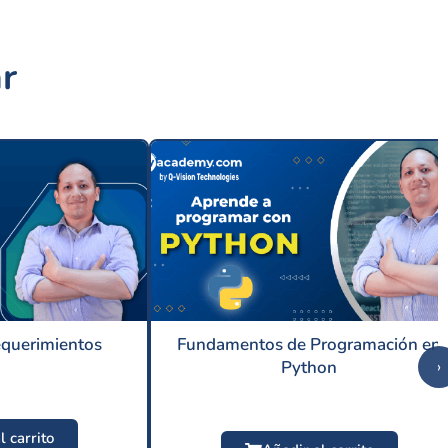
r
equerimientos
Fundamentos de Programación en
Python
›
l carrito