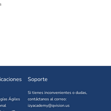
s
icaciones
Soporte
Si tienes inconvenientes o dudas,
gías Ágiles
contáctanos al correo:
onal
izyacademy@qvision.us