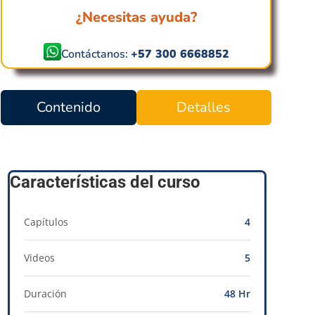
¿Necesitas ayuda?
Contáctanos:
+57 300 6668852
Contenido
Detalles
Características del curso
Capítulos
4
Videos
5
Duración
48 Hr