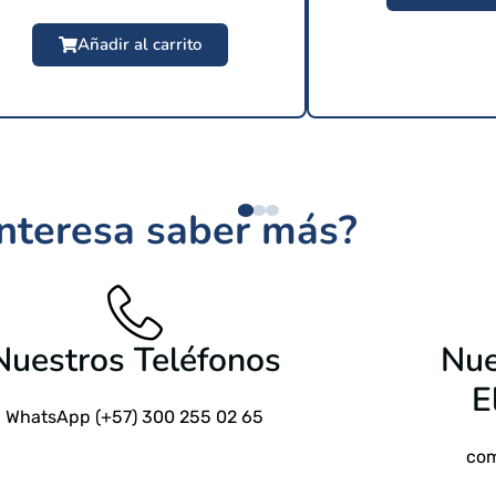
Añadir al carrito
$
209 USD
interesa saber más?
$
24.9
Nuestros Teléfonos
Nue
E
WhatsApp (+57) 300 255 02 65
com