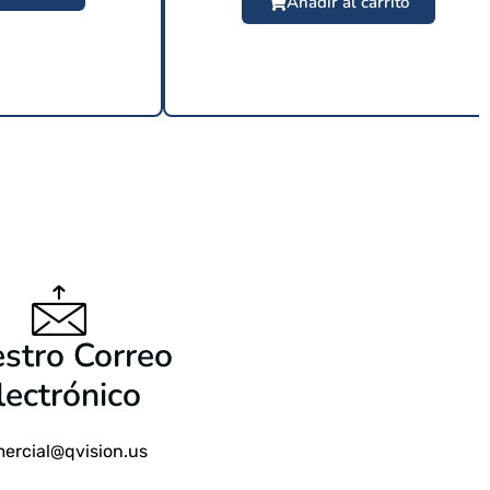
Añadir al carrito
9 USD
$
24.99 USD
stro Correo
lectrónico
ercial@qvision.us