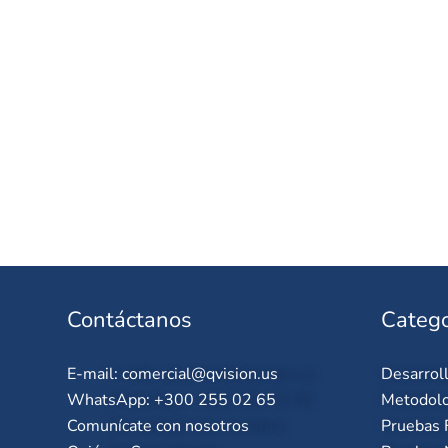
Contáctanos
Catego
E-mail:
comercial@qvision.us
Desarrol
WhatsApp: +300 255 02 65
Metodolo
Comunícate con nosotros
Pruebas 