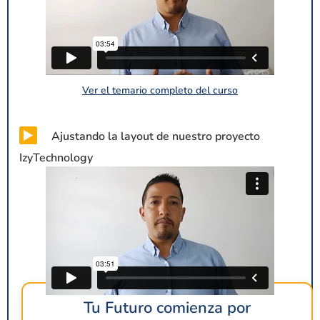
Ver el temario completo del curso
Ajustando la layout de nuestro proyecto
IzyTechnology
Tu Futuro comienza por
Ver el temario completo del curso