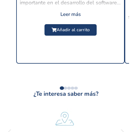
importante en el desarrollo del software y
C
lo es aún más en la experiencia de
Leer más
s
usuario, ya que en este punto se espera
$
24.99 USD
un buen rendimiento por parte de las
Añadir al carrito
distintas...
¿Te interesa saber más?