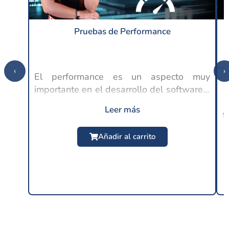
Pruebas de Performance
‹
›
El performance es un aspecto muy
importante en el desarrollo del software y
C
lo es aún más en la experiencia de
Leer más
s
usuario, ya que en este punto se espera
$
24.99 USD
un buen rendimiento por parte de las
Añadir al carrito
distintas...