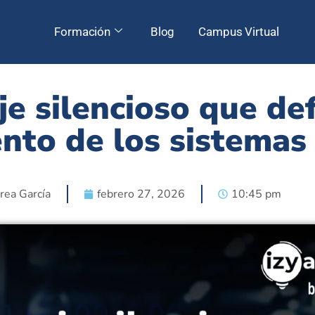
Formación
Blog
Campus Virtual
je silencioso que def
nto de los sistemas
rea García
febrero 27, 2026
10:45 pm