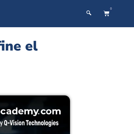
0
ine el