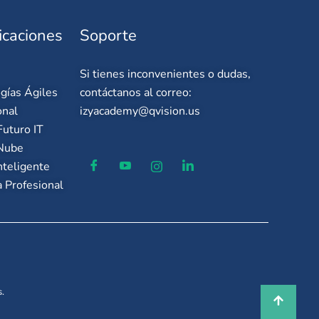
icaciones
Soporte
Si tienes inconvenientes o dudas,
gías Ágiles
contáctanos al correo:
onal
izyacademy@qvision.us
uturo IT
 Nube
nteligente
 Profesional
.