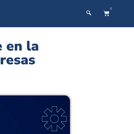
0
 en la
presas