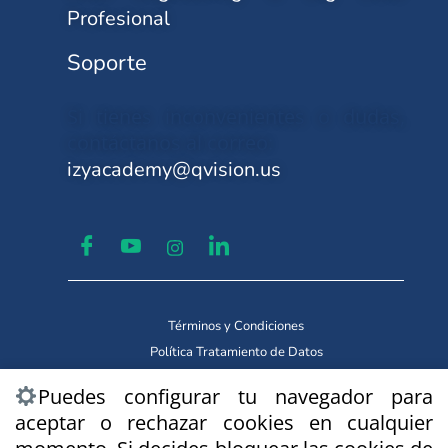
Profesional
Soporte
Si tienes inconvenientes o dudas,
contáctanos al correo:
izyacademy@qvision.us
Términos y Condiciones
Política Tratamiento de Datos
Copyright © 2026 IzyAcademy
Puedes configurar tu navegador para
Marca Registrada By Qvision
aceptar o rechazar cookies en cualquier
Technologies.