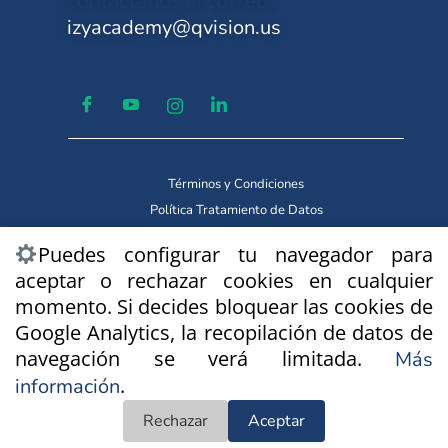
contáctanos al correo:
izyacademy@qvision.us
Términos y Condiciones
Política Tratamiento de Datos
Copyright © 2026 IzyAcademy
Puedes configurar tu navegador para
Marca Registrada By Qvision
aceptar o rechazar cookies en cualquier
Technologies.
momento. Si decides bloquear las cookies de
Google Analytics, la recopilación de datos de
navegación se verá limitada.
Más
.
información
Rechazar
Aceptar