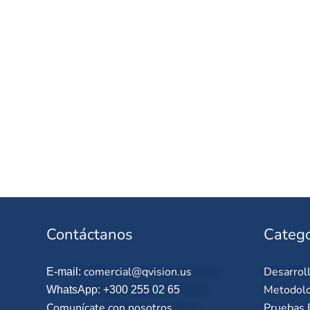
Contáctanos
Catego
comercial@qvision.us
Desarrol
E-mail:
Metodolo
WhatsApp: +300 255 02 65
Comunícate con nosotros
Pruebas 