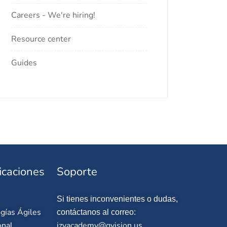
Careers - We're hiring!
Resource center
Guides
icaciones
Soporte
Si tienes inconvenientes o dudas,
gías Ágiles
contáctanos al correo:
onal
izyacademy@qvision.us