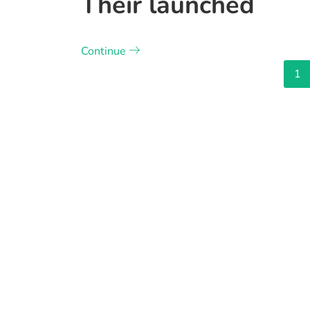
Their launched
Continue
1