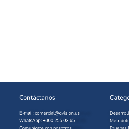
Contáctanos
Catego
comercial@qvision.us
Desarrol
E-mail:
Metodolo
WhatsApp: +300 255 02 65
Comunícate con nosotros
Pruebas 