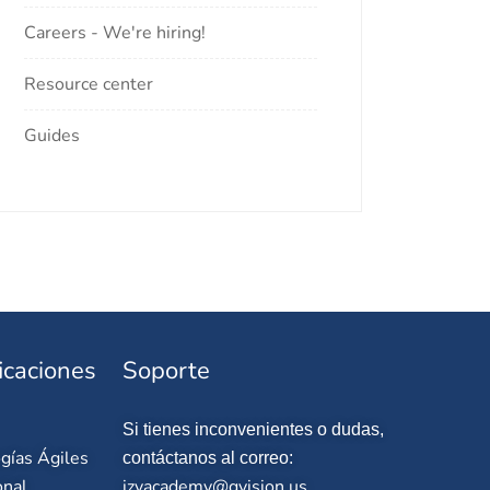
Careers - We're hiring!
Resource center
Guides
icaciones
Soporte
Si tienes inconvenientes o dudas,
gías Ágiles
contáctanos al correo:
onal
izyacademy@qvision.us